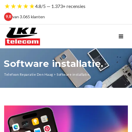
★
★
★
★
★
4.8/5 — 1.373+ recensies
van 3.065 klanten
9,8
TOG
Software installatie.
Telefoon Reparatie Den Haag
>
Software installatie.