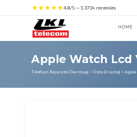
★
★
★
★
★
4.8/5 — 1.373+ recensies
HOME
Apple Watch Lcd
Telefoon Reparatie Den Haag
>
Onze Ervaring
>
Apple