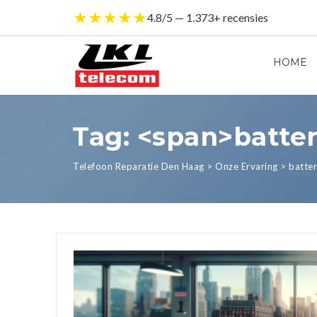
★
★
★
★
★
4.8/5 — 1.373+ recensies
HOME
Tag: <span>batte
Telefoon Reparatie Den Haag
>
Onze Ervaring
>
batter