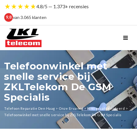
★
★
★
★
★
4.8/5 — 1.373+ recensies
van 3.065 klanten
9,8
TOG
Telefoonwinkel met
snelle service bij
ZKLTelekom De GSM
Specialis
Telefoon Reparatie Den Haag
>
Onze Ervaring
>
Niet gecategoriseerd
>
Telefoonwinkel met snelle service bij ZKLTelekom De GSM Specialis